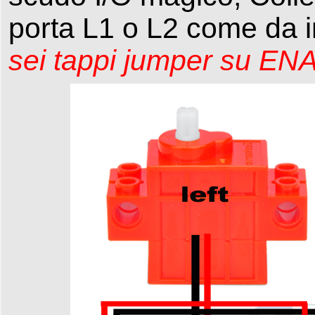
porta L1 o L2 come da 
sei tappi jumper su ENA 