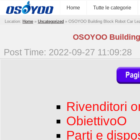
Home
Tutte le categorie
Location:
Home
»
Uncategorized
»
OSOYOO Building Block Robot Car Lezi
OSOYOO Building 
Post Time: 2022-09-27 11:09:28
Rivenditori o
ObiettivoO
Parti e dispos