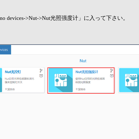
emo devices->Nut->Nut光照强度计」に入って下さい。