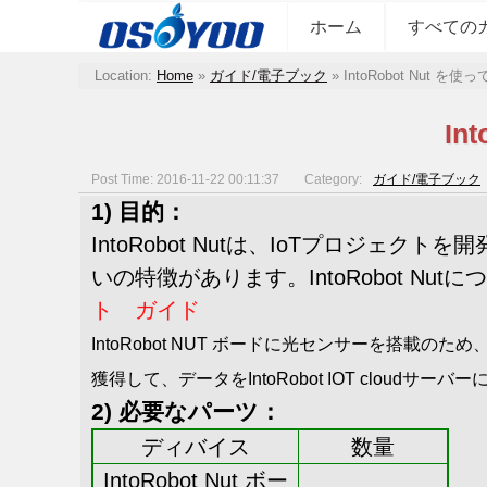
ホーム
すべての
Location:
Home
»
ガイド/電子ブック
»
IntoRobot Nut
In
Post Time: 2016-11-22 00:11:37
Category:
ガイド/電子ブック
1) 目的：
IntoRobot Nutは、IoTプロジェ
いの特徴があります。IntoRobot 
ト ガイド
IntoRobot NUT ボードに光センサーを搭載
獲得して、
データをIntoRobot IOT clo
2) 必要なパーツ：
ディバイス
数量
IntoRobot Nut ボー