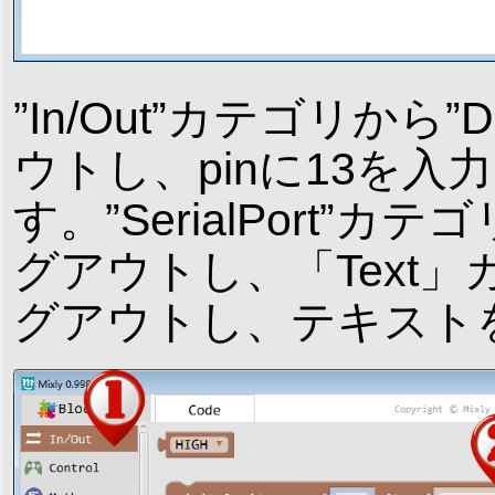
”In/Out”カテゴリから”D
ウトし、pinに13を入力、
す。”SerialPort”カテ
グアウトし、「Text」
グアウトし、テキストを”De