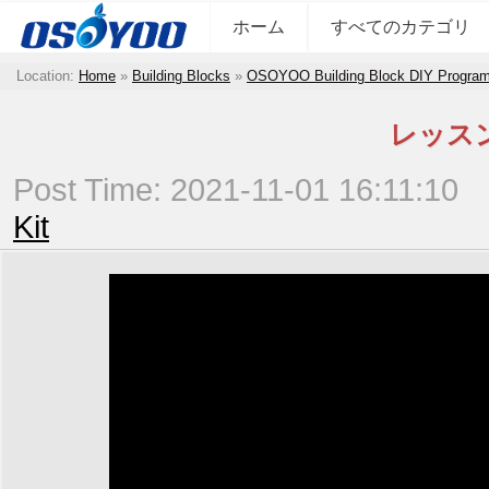
ホーム
すべてのカテゴリ
Location:
Home
»
Building Blocks
»
OSOYOO Building Block DIY Program
レッスン6
Post Time: 2021-11-01 16:11:10
Kit