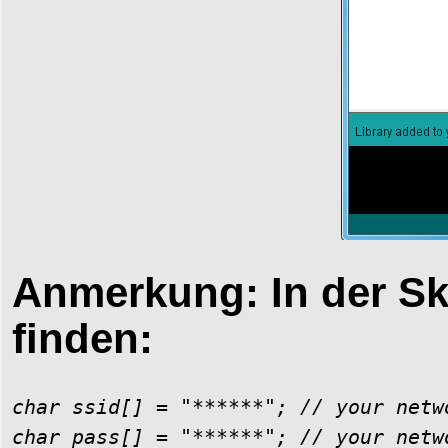
Anmerkung: In der Ski
finden:
char ssid[] = "******"; // your netwo