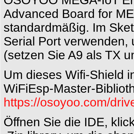
OSOYOO MEGA-IoT Erw
Advanced Board for M
standardmäßig. Im Ske
Serial Port verwenden
(setzen Sie A9 als TX u
Um dieses Wifi-Shield 
WiFiEsp-Master-Bibliot
https://osoyoo.com/driv
Öffnen Sie die IDE, klic