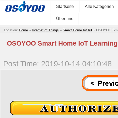
Startseite
Alle Kategorien
Über uns
Location:
Home
»
Internet of Things
»
Smart Home Iot Kit
»
OSOYOO Smart 
OSOYOO Smart Home IoT Learning Ki
Post Time: 2019-10-14 04:10:48