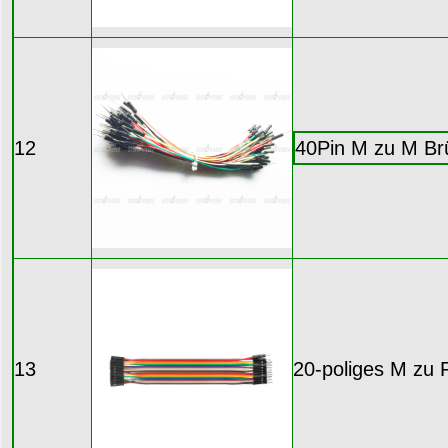
12
40Pin M zu M Br
13
20-poliges M zu