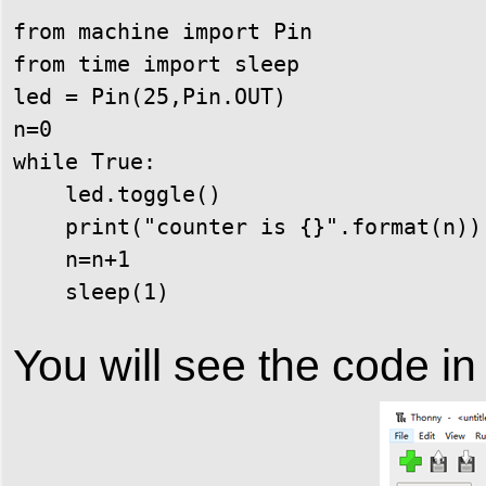
from machine import Pin 

from time import sleep

led = Pin(25,Pin.OUT)

n=0

while True:

    led.toggle()

    print("counter is {}".format(n))

    n=n+1

You will see the code in