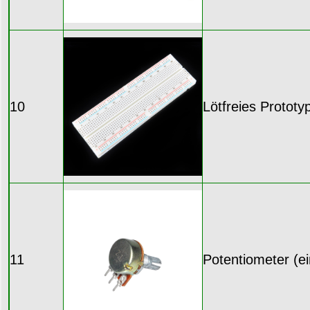
10
Lötfreies Protot
11
Potentiometer (e