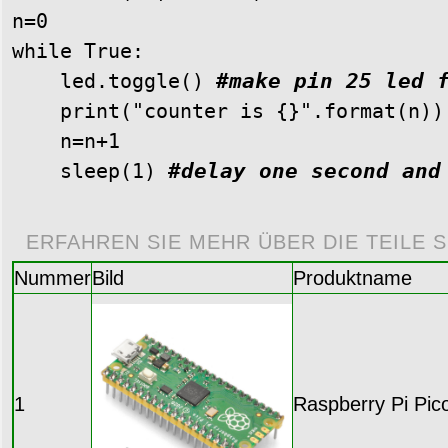
n=0 

while True:

    led.toggle() 
#
make pin 25 led 
    print("counter is {}".format(n))
    n=n+1

    sleep(1) 
#
delay one second and
ERFAHREN SIE MEHR ÜBER DIE TEILE S
Nummer
Bild
Produktname
1
Raspberry Pi Pic