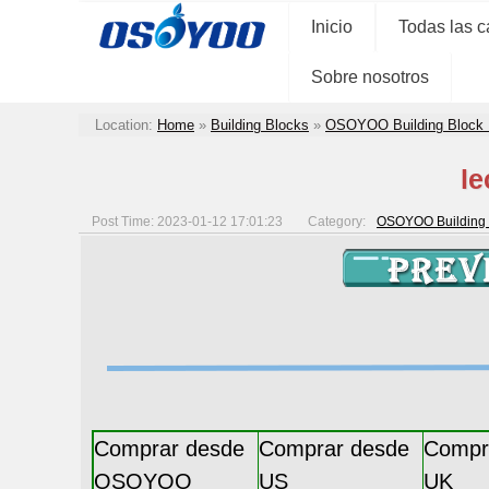
Inicio
Todas las c
Sobre nosotros
Location:
Home
»
Building Blocks
»
OSOYOO Building Block 
le
Post Time: 2023-01-12 17:01:23
Category:
OSOYOO Building 
Comprar desde
Comprar desde
Compr
OSOYOO
US
UK