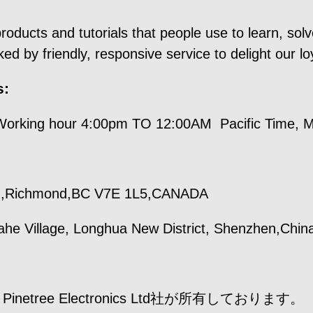
oducts and tutorials that people use to learn, so
ed by friendly, responsive service to delight our l
s:
orking hour 4:00pm TO 12:00AM Pacific Time, Mon
Rd,Richmond,BC V7E 1L5,CANADA
Dahe Village, Longhua New District, Shenzhen,Chin
etree Electronics Ltd社が所有しております。