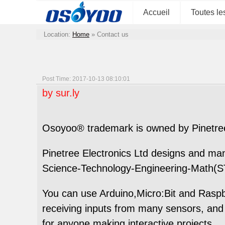
Accueil
Toutes le
Location:
Home
»
Contact us
Post Time: 2017-10-13 08:10:01
by
sur.ly
Osoyoo® trademark is owned by Pinetree 
Pinetree Electronics Ltd designs and man
Science-Technology-Engineering-Math(S
You can use Arduino,Micro:Bit and Raspb
receiving inputs from many sensors, and i
for anyone making interactive projects.