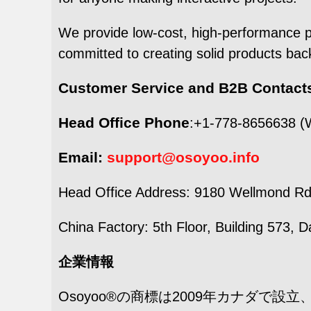
We provide low-cost, high-performance pr
committed to creating solid products back
Customer Service and B2B Contact
Head Office Phone
:+1-778-8656638 (W
Email:
support@osoyoo.info
Head Office Address: 9180 Wellmond 
China Factory: 5th Floor, Building 573, 
企業情報
Osoyoo®の商標は2009年カナダで設立、Pin