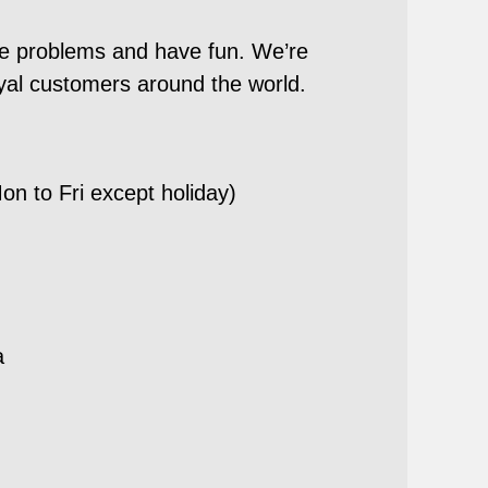
lve problems and have fun. We’re
oyal customers around the world.
 to Fri except holiday)
a