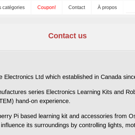
s catégories
Coupon!
Contact
À propos
Contact us
Electronics Ltd which established in Canada sinc
ufactures series Electronics Learning Kits and Rob
TEM) hand-on experience.
erry Pi based learning kit and accessories from 
nfluence its surroundings by controlling lights, mot