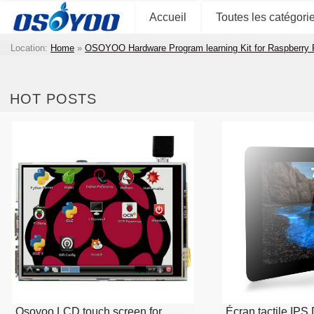
Accueil
Toutes les catégori
Location:
Home
»
OSOYOO Hardware Program learning Kit for Raspberry
HOT POSTS
Osoyoo LCD touch screen for
Écran tactile IP