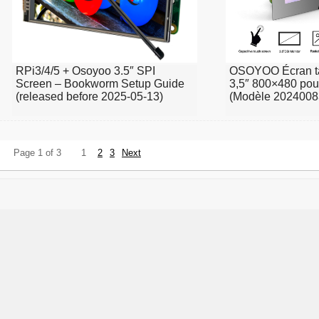
RPi3/4/5 + Osoyoo 3.5″ SPI
OSOYOO Écran ta
Screen – Bookworm Setup Guide
3,5″ 800×480 pou
(released before 2025-05-13)
(Modèle 2024008
Page 1 of 3
1
2
3
Next