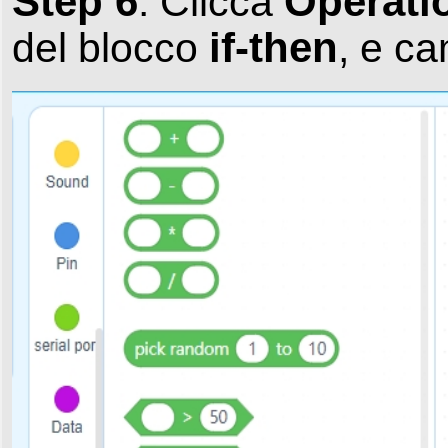
Step 6
Operati
: Clicca
if-then
del blocco
, e c