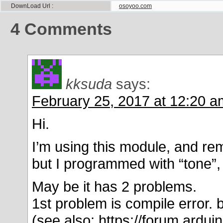
DownLoad Url
osoyoo.com
4
Comments
kksuda
says:
February 25, 2017 at 12:20 a
Hi.
I’m using this module, and rem
but I programmed with “tone”,
May be it has 2 problems.
1st problem is compile error. 
(see also:
https://forum.ardu