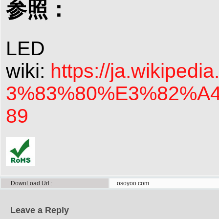
参照：
LED
wiki:
https://ja.wikip
3%83%80%E3%82%A
89
DownLoad Url
osoyoo.com
Leave a Reply