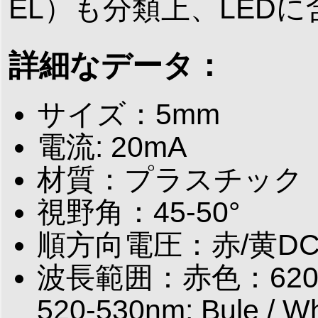
EL）も分類上、LED
詳細なデータ：
サイズ：5mm
電流: 20mA
材質：プラスチック
視野角：45-50°
順方向電圧：赤/黄DC 1.8
波長範囲：赤色：620-6
520-530nm; Bule / 