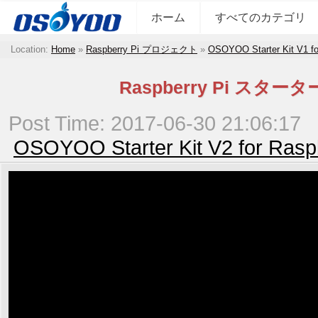
ホーム
すべてのカテゴリ
Location:
Home
»
Raspberry Pi プロジェクト
»
OSOYOO Starter Kit V1 fo
Raspberry Pi 
Post Time: 2017-06-30 21:06:17
OSOYOO Starter Kit V2 for Rasp