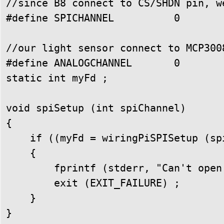
//since B8 connect to CS/SHDN pin, w
#define SPICHANNEL          0 

//our light sensor connect to MCP300
#define ANALOGCHANNEL       0

static int myFd ;

void spiSetup (int spiChannel)

{

    if ((myFd = wiringPiSPISetup (sp
    {

        fprintf (stderr, "Can't open
        exit (EXIT_FAILURE) ;

    }

}
