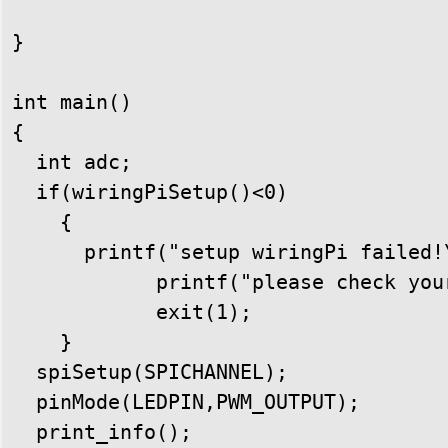
} 

int main()

{

  int adc;

  if(wiringPiSetup()<0)

    {

      printf("setup wiringPi failed!\
            printf("please check your
            exit(1);

    } 

  spiSetup(SPICHANNEL);

  pinMode(LEDPIN,PWM_OUTPUT); 

  print_info();
