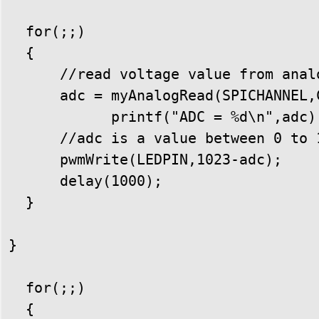
  for(;;)

  {

      //read voltage value from anal
      adc = myAnalogRead(SPICHANNEL,
            printf("ADC = %d\n",adc);
      //adc is a value between 0 to 
      pwmWrite(LEDPIN,1023-adc);

      delay(1000);

  }

}

  for(;;)

  {
