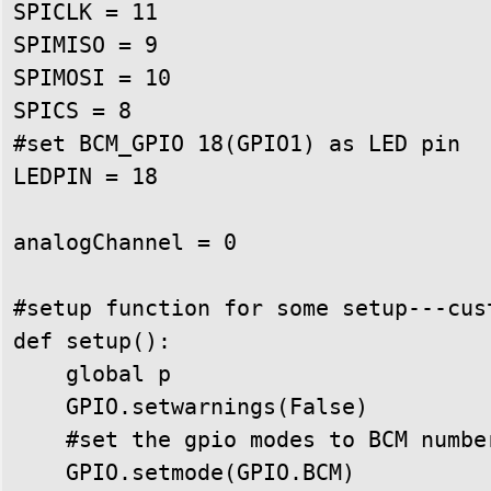
SPICLK = 11

SPIMISO = 9

SPIMOSI = 10

SPICS = 8

#set BCM_GPIO 18(GPIO1) as LED pin

LEDPIN = 18

analogChannel = 0

#setup function for some setup---cust
def setup():

    global p

    GPIO.setwarnings(False)

    #set the gpio modes to BCM number
    GPIO.setmode(GPIO.BCM)
