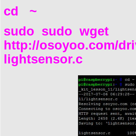
cd ~
sudo sudo wget
http://osoyoo.com/dri
lightsensor.c