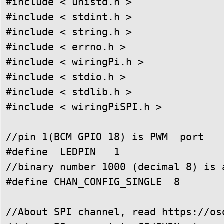
#include < unistd.h >

#include < stdint.h >

#include < string.h >

#include < errno.h >

#include < wiringPi.h >

#include < stdio.h > 

#include < stdlib.h >

#include < wiringPiSPI.h >

//pin 1(BCM GPIO 18) is PWM  port

#define  LEDPIN   1

//binary number 1000 (decimal 8) is 
#define CHAN_CONFIG_SINGLE  8

//About SPI channel, read https://os