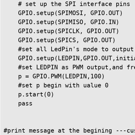
    # set up the SPI interface pins

    GPIO.setup(SPIMOSI, GPIO.OUT)

    GPIO.setup(SPIMISO, GPIO.IN)

    GPIO.setup(SPICLK, GPIO.OUT)

    GPIO.setup(SPICS, GPIO.OUT)

    #set all LedPin's mode to output
    GPIO.setup(LEDPIN,GPIO.OUT,initia
    #set LEDPIN as PWM output,and fre
    p = GPIO.PWM(LEDPIN,100)

    #set p begin with ualue 0

    p.start(0)

    pass

#print message at the begining ---cus