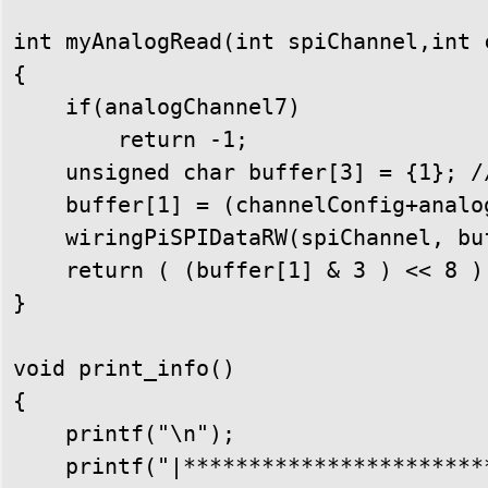
int myAnalogRead(int spiChannel,int 
{

    if(analogChannel7)

        return -1;

    unsigned char buffer[3] = {1}; //
    buffer[1] = (channelConfig+analog
    wiringPiSPIDataRW(spiChannel, buf
    return ( (buffer[1] & 3 ) << 8 )
}

void print_info()

{

    printf("\n");

    printf("|***********************