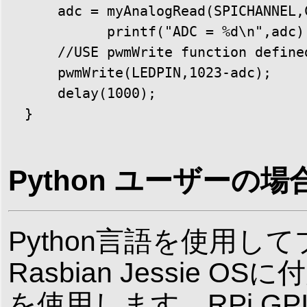
      adc = myAnalogRead(SPICHANNEL,
            printf("ADC = %d\n",adc);
      //USE pwmWrite function define
      pwmWrite(LEDPIN,1023-adc);

      delay(1000);

  }

Python ユーザー
Python言語を使用
Rasbian Jessie 
を使用します。RPi.GP