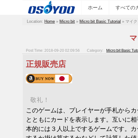
ホーム
すべての
Location:
Home
»
Micro:bit
»
Micro:bit Basic Tutorial
»
マイク
マ
Post Time: 2018-09-20 02:09:56
Category:
Micro:bit Basic Tuto
正規販売店
敬礼！
このゲームは、プレイヤーが手札からカ
とともにカードを表示します。互いに相
本的には３人以上でするゲームです。カ