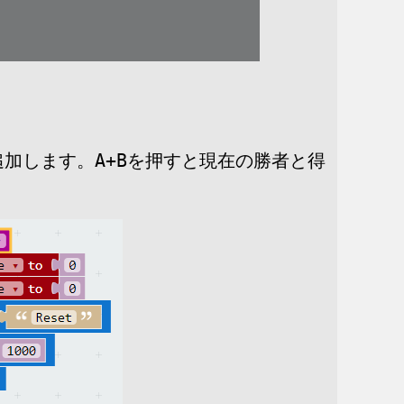
A+B
追加します。
を押すと現在の勝者と得