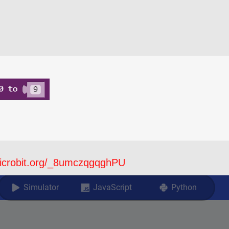
icrobit.org/_8umczqgqghPU