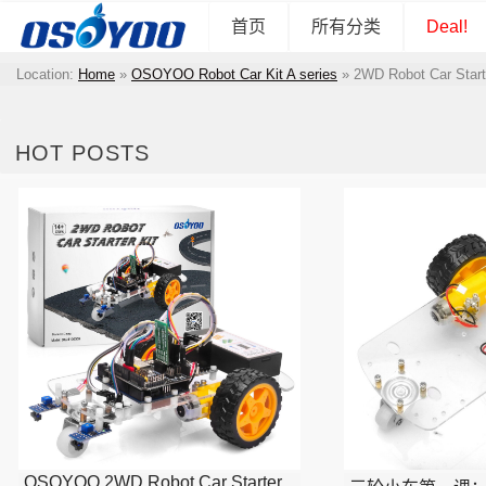
首页
所有分类
Deal!
Location:
Home
»
OSOYOO Robot Car Kit A series
»
2WD Robot Car Start
HOT POSTS
OSOYOO 2WD Robot Car Starter