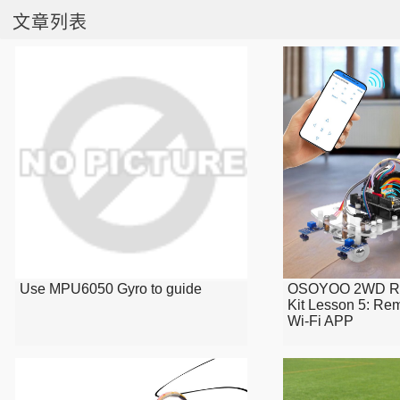
文章列表
Use MPU6050 Gyro to guide
OSOYOO 2WD Rob
Kit Lesson 5: Rem
Wi-Fi APP