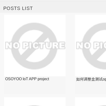
POSTS LIST
OSOYOO IoT APP project
如何调整盒测试op