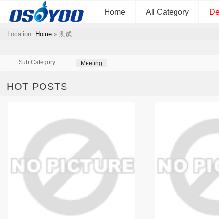
Home
All Category
De
Location:
Home
»
测试
Sub Category
Meeting
HOT POSTS