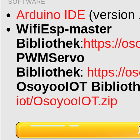
SOFTWARE
Arduino IDE
(version 
WifiEsp-master
Bibliothek
:
https://o
PWMServo
Bibliothek
:
https://
OsoyooIOT Bibliot
iot/OsoyooIOT.zip