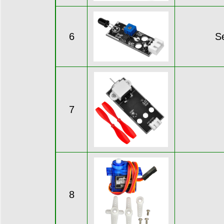
6
S
7
8