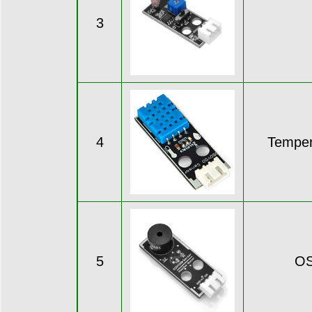
3
4
Temper
5
OS