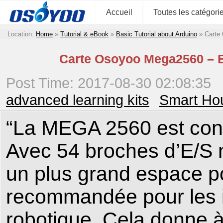
Accueil
Toutes les catégori
Location:
Home
»
Tutorial & eBook
»
Basic Tutorial about Arduino
»
Carte
Carte Osoyoo Mega2560 – E
Post Time: 2017-08-30 02:08:35
advanced learning kits
Smart Hou
“La MEGA 2560 est conç
Avec 54 broches d’E/S 
un plus grand espace pou
recommandée pour les i
robotique. Cela donne 