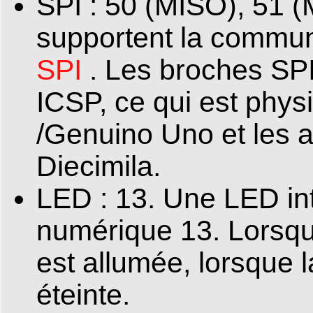
SPI : 50 (MISO), 51 
supportent la communi
SPI
. Les broches SPI
ICSP, ce qui est phys
/Genuino Uno et les 
Diecimila.
LED : 13. Une LED in
numérique 13. Lorsque
est allumée, lorsque l
éteinte.