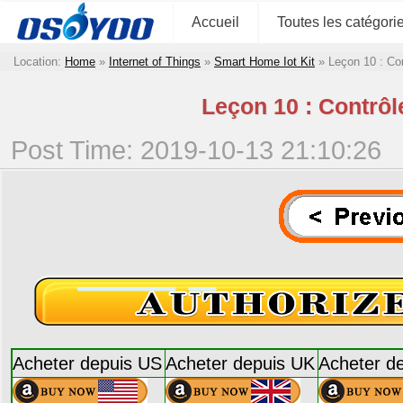
Accueil
Toutes les catégori
Location:
Home
»
Internet of Things
»
Smart Home Iot Kit
»
Leçon 10 : Con
Leçon 10 : Contrôle
Post Time: 2019-10-13 21:10:26
Acheter depuis US
Acheter depuis UK
Acheter d