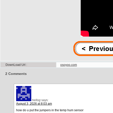
DownLoad Url
osoyoo.com
2
Comments
hellog
says:
August 3, 2026 at 8:03 am
how do u put the jumpers in the temp hum sensor