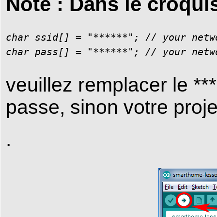
Note : Dans le croqui
char ssid[] = "******"; // your netwo
veuillez remplacer le **
passe, sinon votre proje
.