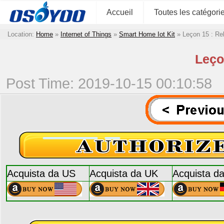
Accueil
Toutes les catégori
Location:
Home
»
Internet of Things
»
Smart Home Iot Kit
»
Leçon 15 : Re
Leço
Post Time: 2019-10-15 00:10:58
Acquista da US
Acquista da UK
Acquista d