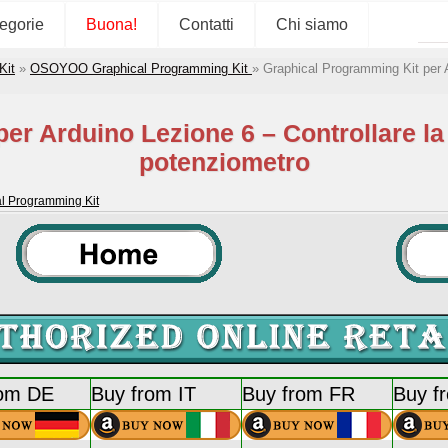
tegorie
Buona!
Contatti
Chi siamo
Kit
»
OSOYOO Graphical Programming Kit
»
Graphical Programming Kit per A
er Arduino Lezione 6 – Controllare la
potenziometro
 Programming Kit
rom DE
Buy from IT
Buy from FR
Buy f