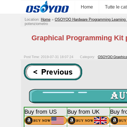
Home
Tutte le ca
Location:
Home
»
OSOYOO Hardware Programming Learning 
potenziometro
Graphical Programming Kit p
Post Time: 2019-07-31 18:07:24
Category:
OSOYOO Graphical
Buy from US
Buy from UK
Buy f