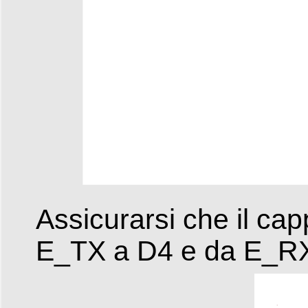
Assicurarsi che il cap
E_TX a D4 e da E_RX