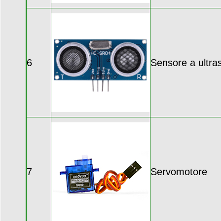
6
Sensore a ultra
7
Servomotore