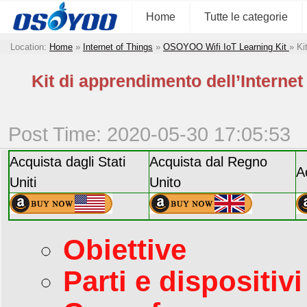
Home
Tutte le categorie
Location:
Home
»
Internet of Things
»
OSOYOO Wifi IoT Learning Kit
»
Ki
Kit di apprendimento dell’Internet
Post Time: 2020-05-30 17:05:53
Acquista dagli Stati
Acquista dal Regno
A
Uniti
Unito
Obiettive
Parti e dispositivi