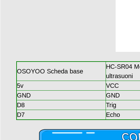
HC-SR04 Mo
OSOYOO Scheda base
ultrasuoni
5v
VCC
GND
GND
D8
Trig
D7
Echo