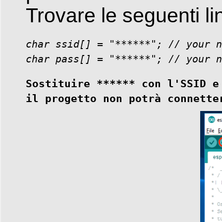
Trovare le seguenti li
char ssid[] = "******"; // your n
char pass[] = "******"; // your n
Sostituire ****** con l'SSID e