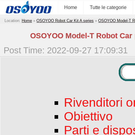
Home
Tutte le categorie
Location:
Home
»
OSOYOO Robot Car Kit A series
»
OSOYOO Model-T Ro
OSOYOO Model-T Robot Car pe
Post Time: 2022-09-27 17:09:31
Rivenditori o
Obiettivo
Parti e dispos