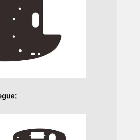
segue: