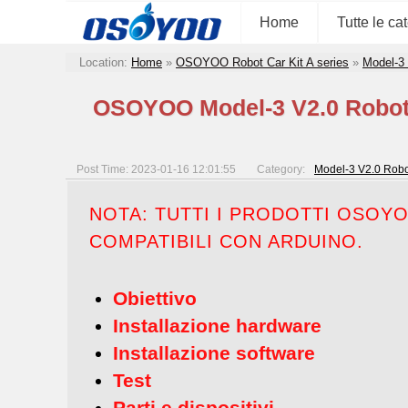
Home
Tutte le ca
Location:
Home
»
OSOYOO Robot Car Kit A series
»
Model-3
OSOYOO Model-3 V2.0 Robot 
Post Time: 2023-01-16 12:01:55
Category:
Model-3 V2.0 Robo
NOTA: TUTTI I PRODOTTI OSOY
COMPATIBILI CON ARDUINO.
Obiettivo
Installazione hardware
Installazione software
Test
Parti e dispositivi