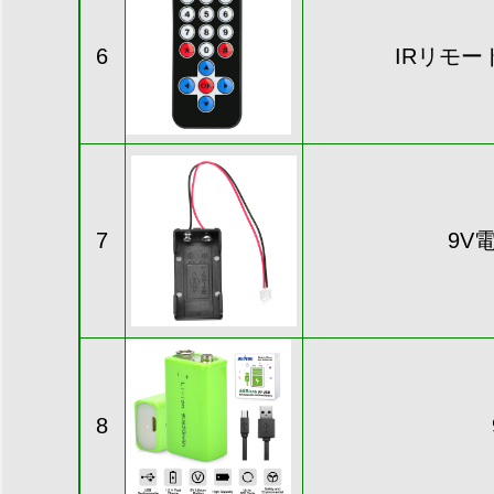
6
IRリモ
7
9V
8