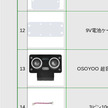
12
9V電池
13
OSOYOO 
14
3ピン10