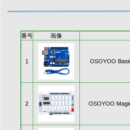
番号
画像
1
OSOYOO Basic 
2
OSOYOO Magic I