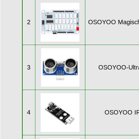
2
OSOYOO Magisches
3
OSOYOO-Ultras
4
OSOYOO IR