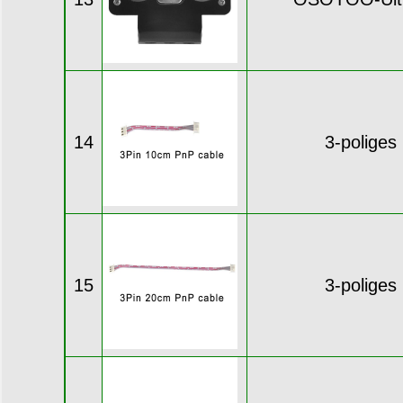
14
3-polige
15
3-polige