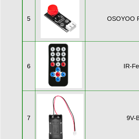
5
OSOYOO Ro
6
IR-Fe
7
9V-B