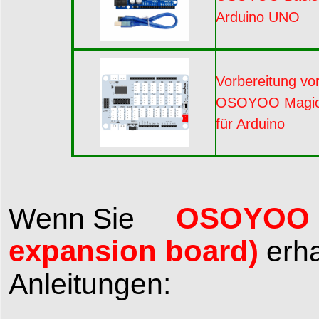
Arduino UNO
Vorbereitung vo
OSOYOO Magic I
für Arduino
OSOYOO Mag
Wenn Sie
expansion board)
erha
Anleitungen: