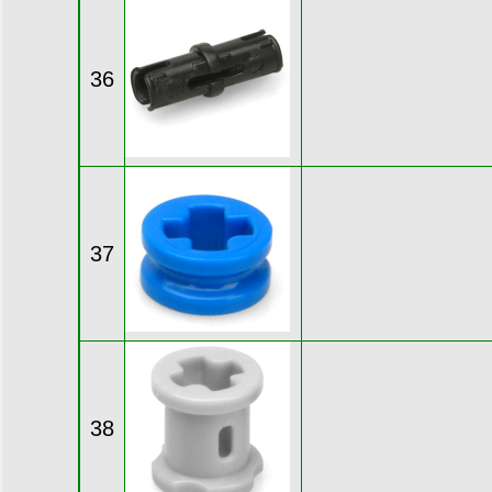
36
37
38