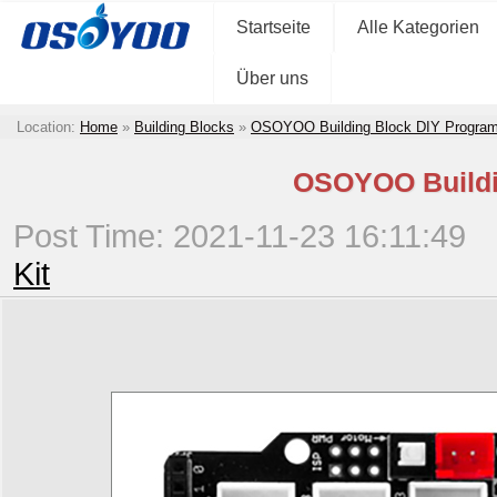
Startseite
Alle Kategorien
Über uns
Location:
Home
»
Building Blocks
»
OSOYOO Building Block DIY Program
OSOYOO Buildin
Post Time: 2021-11-23 16:11:49
Kit