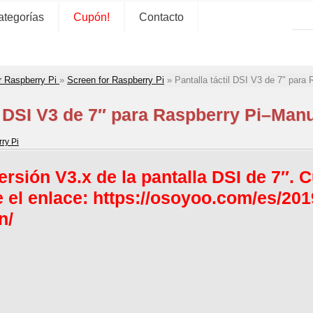
ategorías
Cupón!
Contacto
r Raspberry Pi
»
Screen for Raspberry Pi
»
Pantalla táctil DSI V3 de 7″ para
il DSI V3 de 7″ para Raspberry Pi–Manu
ry Pi
ersión V3.x de la pantalla DSI de 7″. 
e el enlace:
https://osoyoo.com/es/2019
n/