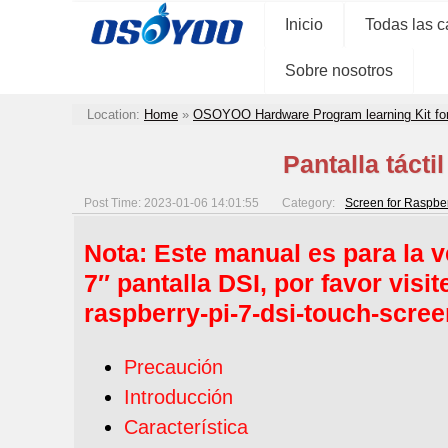
Inicio
Todas las c
Sobre nosotros
Location:
Home
»
OSOYOO Hardware Program learning Kit fo
Pantalla táct
Post Time: 2023-01-06 14:01:55
Category:
Screen for Raspber
Nota: Este manual es para la v
7″ pantalla DSI, por favor visit
raspberry-pi-7-dsi-touch-scree
Precaución
Introducción
Característica