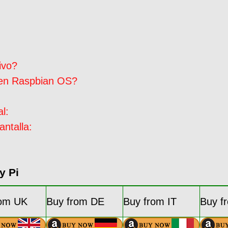
ivo?
l en Raspbian OS?
l:
antalla:
y Pi
rom UK
Buy from DE
Buy from IT
Buy f