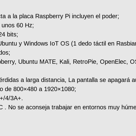
ta a la placa Raspberry Pi incluyen el poder;
e unos 60 Hz;
4 bits;
 Ubuntu y Windows IoT OS (1 dedo táctil en Rasbia
dos;
pberry, Ubuntu MATE, Kali, RetroPie, OpenElec, 
pérdidas a larga distancia, La pantalla se apagar
ado de 800×480 a 1920×1080;
+/4/3A+.
 C . No se aconseja trabajar en entornos muy húm