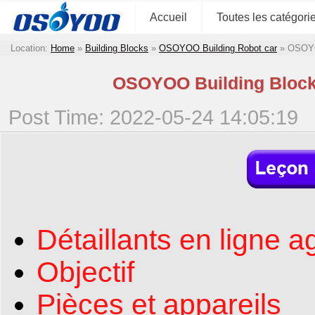
Accueil
Toutes les catégori
Location:
Home
»
Building Blocks
»
OSOYOO Building Robot car
»
OSOYOO
OSOYOO Building Block 
Post Time: 2022-05-24 14:05:19
Détaillants en ligne a
Objectif
Pièces et appareils