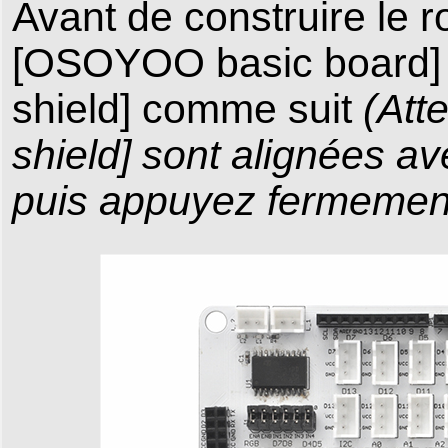
Avant de construire le r
[OSOYOO basic board]
shield] comme suit
(Atte
shield]
sont
alignées
av
puis appuyez fermement s