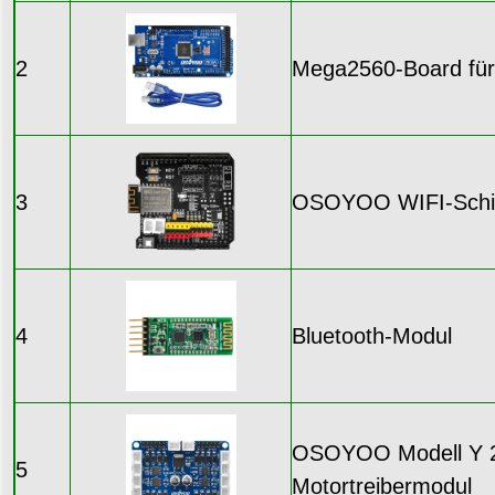
2
Mega2560-Board für
3
OSOYOO WIFI-Schil
4
Bluetooth-Modul
OSOYOO Modell Y 
5
Motortreibermodul