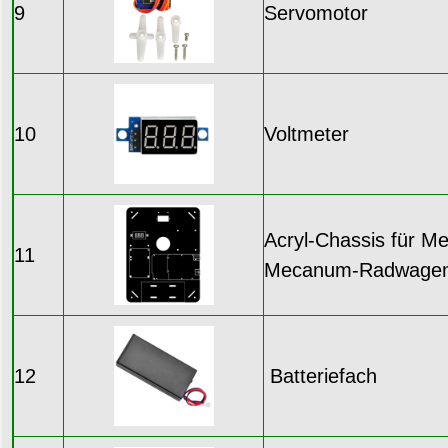
9
Servomotor
10
Voltmeter
Acryl-Chassis für Met
11
Mecanum-Radwage
12
Batteriefach