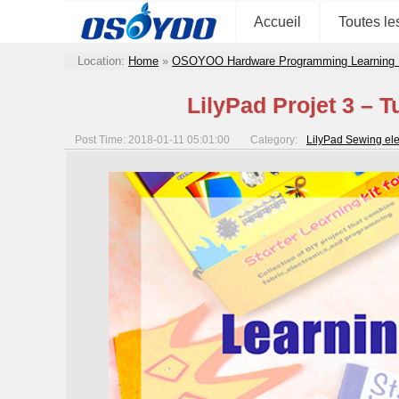
Accueil
Toutes le
Location:
Home
»
OSOYOO Hardware Programming Learning 
LilyPad Projet 3 – 
Post Time: 2018-01-11 05:01:00
Category:
LilyPad Sewing elec