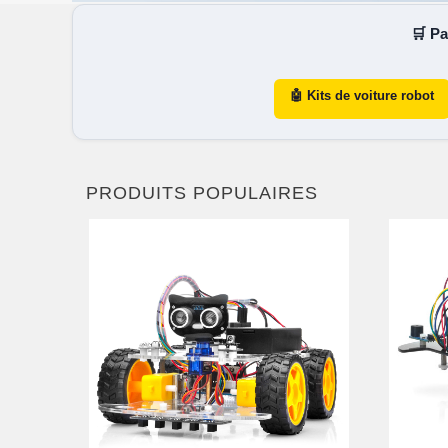
🛒 Pa
🤖 Kits de voiture robot
PRODUITS POPULAIRES