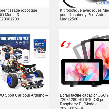
pprentissage robotique
Kit robotique avec roues M
O Model-3
pour Raspberry Pi et Arduin
020001700
Mega2560
 Sport Car pour Arduino –
Écran tactile capacitif OSO
720×1280 HD IPS DSI pour
Raspberry Pi (Modèle
2025001200)