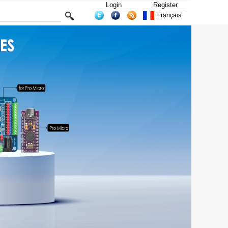
Login
Register
Français
2021011
Block Starte